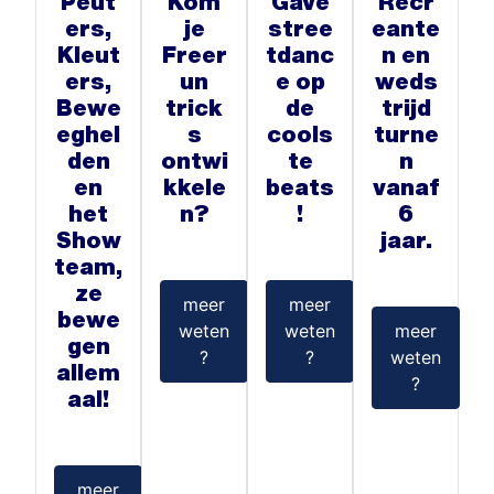
Peut
Kom
Gave
Recr
ers,
je
stree
eante
Kleut
Freer
tdanc
n en
ers,
un
e op
weds
Bewe
trick
de
trijd
eghel
s
cools
turne
den
ontwi
te
n
en
kkele
beats
vanaf
het
n?
!
6
Show
jaar.
team,
ze
meer
meer
bewe
weten
weten
meer
gen
?
?
weten
allem
?
aal!
meer