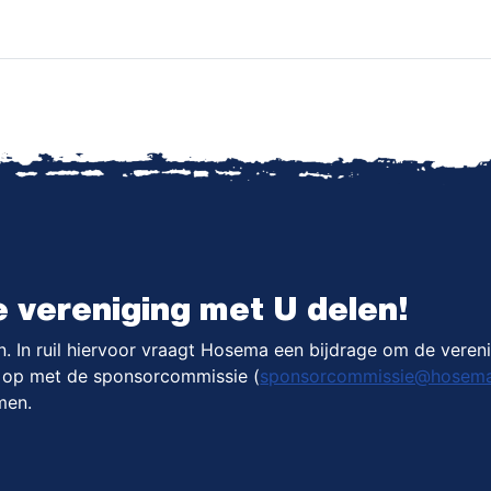
e vereniging met U delen!
 In ruil hiervoor vraagt Hosema een bijdrage om de verenig
t op met de sponsorcommissie (
sponsorcommissie@hosema
men.